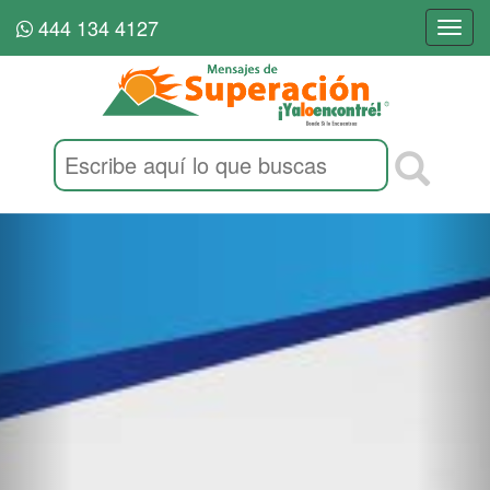
444 134 4127
Togg
navi