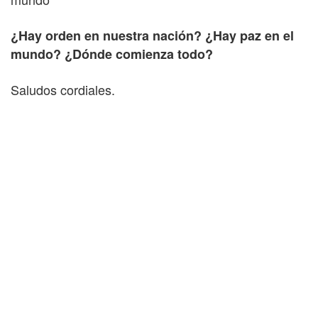
¿Hay orden en nuestra nación? ¿Hay paz en el
mundo? ¿Dónde comienza todo?
Saludos cordiales.
Comparte este Artículo con tus amigos por:
Comentarios u opiniones:
No cuenta con ninguna opinión. Sé el primero en
opinar.