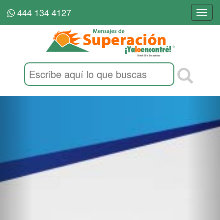
444 134 4127
Togg
navi