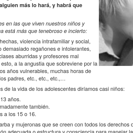
 alguien más lo hará, y habrá que
s en las que viven nuestros niños y
a está más que tenebroso e incierto:
has, violencia intrafamiliar y social,
 demasiado regañones e intolerantes,
clases aburridas y profesores mal
esto, a la angustia que sobreviene por la
sos años vulnerables, muchas horas de
os padres, etc., etc., etc.,…
s de la vida de los adolescentes diríamos casi niños:
 13 años.
imadamente también.
 a los 15 o 16.
barba y mujeronas que se creen con todos los derechos 
ión adecuada o estructura y consciencia para manejar l