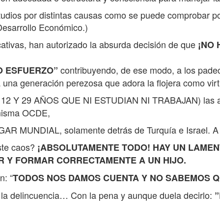
udios por distintas causas como se puede comprobar p
Desarrollo Económico.)
ativas, han autorizado la absurda decisión de que
¡NO
contribuyendo, de ese modo, a los padec
NO ESFUERZO”
 una generación perezosa que adora la flojera como virt
 Y 29 AÑOS QUE NI ESTUDIAN NI TRABAJAN) las aut
a misma OCDE,
DIAL, solamente detrás de Turquía e Israel. A ni
este caos?
¡ABSOLUTAMENTE TODO! HAY UN LAMEN
 Y FORMAR CORRECTAMENTE A UN HIJO.
n: “
TODOS NOS DAMOS CUENTA Y NO SABEMOS Q
 y la delincuencia… Con la pena y aunque duela decirlo:
”