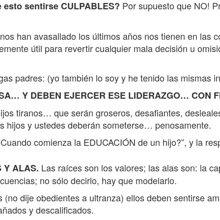
Por supuesto que NO! Pr
de esto sentirse CULPABLES?
 nos han avasallado los últimos años nos tienen en las 
mente útil para revertir cualquier mala decisión u omis
egas padres: (yo también lo soy y he tenido las mismas 
ASA… Y DEBEN EJERCER ESE LIDERAZGO… CON F
hijos tiranos… que serán groseros, desafiantes, deslea
n sus hijos y ustedes deberán someterse… penosamente.
¿ Cuando comienza la EDUCACIÓN de un hijo?”, y la res
Las raíces son los valores; las alas son: la 
 Y ALAS.
uencias; no sólo decirlo, hay que modelarlo.
 (no dije obedientes a ultranza) ellos deben sentirse a
añados y descalificados.