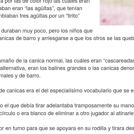
 por las de color rojo las cuales eran
aban eran “las agüitas”, que tenían
biaban tres agüitas por un “tirito”
, duraban muy poco, pero los niños que
nicas de barro y arriesgarse a que los otros se las que
 tamaño de la canica normal, las cuáles eran “cascareada
a alternativa, eran los balines grandes o las canicas de
males y de barro.
 de canicas era el del especialísimo vocabulario que se 
 el que debía tirar adelantaba tramposamente su mano 
írculo o era blanco de eliminar a otro jugador al atinarle a
dor en turno para que se apoyara en su rodilla y tirara d