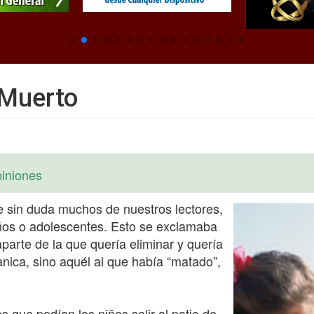
u Muerto
iniones
ue sin duda muchos de nuestros lectores,
iños o adolescentes. Esto se exclamaba
aparte de la que quería eliminar y quería
canica, sino aquél al que había “matado”,
s que podían los niños salir al patio de