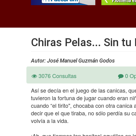
Chiras Pelas... Sin t
Autor: José Manuel Guzmán Godos
3076 Consultas
0 Op
Así se decía en el juego de las canicas, q
tuvieron la fortuna de jugar cuando eran n
cuando “el tirito", chocaba con otra canica 
decir que el que tiraba, no sólo perdía su 
volvía a la vida.
¡Ah, que tiempos tan bonitos! aquéllos en lo