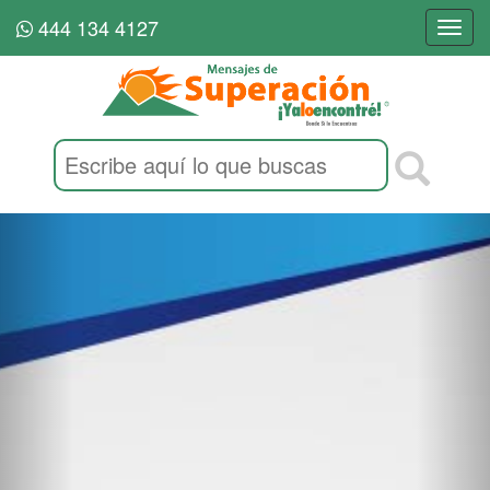
444 134 4127
Togg
navi