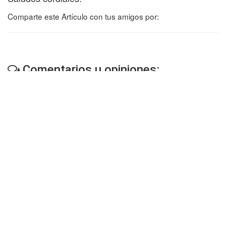
Comparte este Artículo con tus amigos por:
Comentarios u opiniones:
No cuenta con ninguna opinión. Sé el primero en
opinar.
Opinar o comentar
Otros artículos