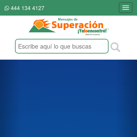
444 134 4127
Togg
navi