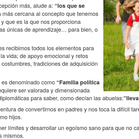
cepción más, alude a:
“los que se
la más cercana al concepto que tenemos
y que es la que nos proporciona
ias únicas de aprendizaje… para bien, o
s recibimos todos los elementos para
 la vida; de apoyo emocional y retos
de costumbres, tradiciones de adquisición
que es denominado como
“Familia política
 requiere ser valorada y dimensionada
iplomáticas para saber, como decían las abuelas:
”lleva
ntura de convertirnos en padres y nos toca la difícil tar
mo hijos.
r límites y desarrollar un egoísmo sano para que no ca
os mismos.