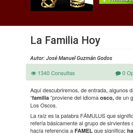
La Familia Hoy
Autor: José Manuel Guzmán Godos
1340 Consultas
0 Op
Aquí descubriremos, de entrada, algunos da
“
“proviene del idioma
de un g
familia
osco,
Los Oscos.
La raíz es la palabra FÁMULUS que signif
refería básicamente al grupo de sirviente
hacía referencia a
que significa
FAMEL
: h