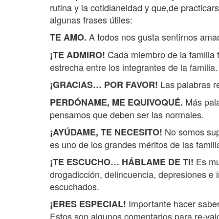
rutina y la cotidianeidad y que,de practica
algunas frases útiles:
A todos nos gusta sentirnos ama
TE AMO.
Cada miembro de la familia 
¡TE ADMIRO!
estrecha entre los integrantes de la familia.
Las palabras r
¡GRACIAS… POR FAVOR!
Más pala
PERDÓNAME, ME EQUIVOQUÉ.
pensamos que deben ser las normales.
No somos supe
¡AYÚDAME, TE NECESITO!
es uno de los grandes méritos de las famil
Es mu
¡TE ESCUCHO… HÁBLAME DE TI!
drogadicción, delincuencia, depresiones e 
escuchados.
Importante hacer saber
¡ERES ESPECIAL!
Estos son algunos comentarios para re-val