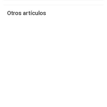
Otros artículos
‹
›
Encuentra en ¡Ya lo Encontré! lo
que buscas Fácil y Rápido