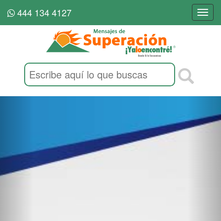
444 134 4127
Togg
navi