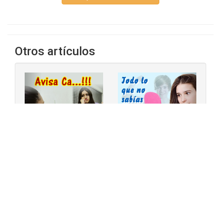
Otros artículos
‹
›
Encuentra en ¡Ya lo Encontré! lo
que buscas Fácil y Rápido