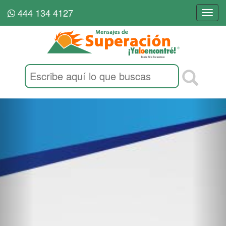
444 134 4127
Togg
navi