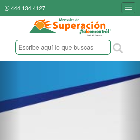
444 134 4127
Togg
navi