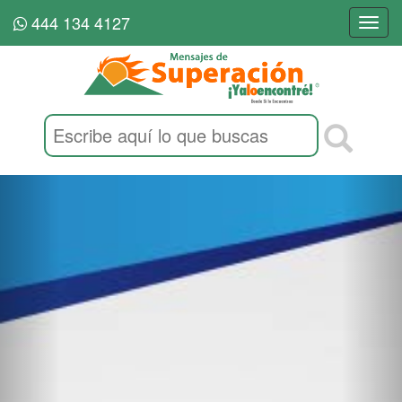
444 134 4127
Togg
navi