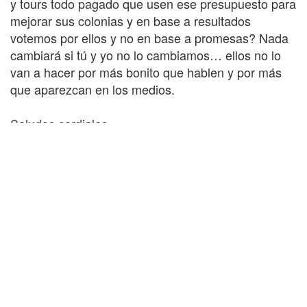
y tours todo pagado que usen ese presupuesto para
mejorar sus colonias y en base a resultados
votemos por ellos y no en base a promesas? Nada
cambiará si tú y yo no lo cambiamos… ellos no lo
van a hacer por más bonito que hablen y por más
que aparezcan en los medios.
Saludos cordiales
Comparte este Artículo con tus amigos por:
Comentarios u opiniones:
No cuenta con ninguna opinión. Sé el primero en
opinar.