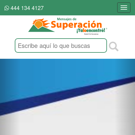
444 134 4127
Togg
navi