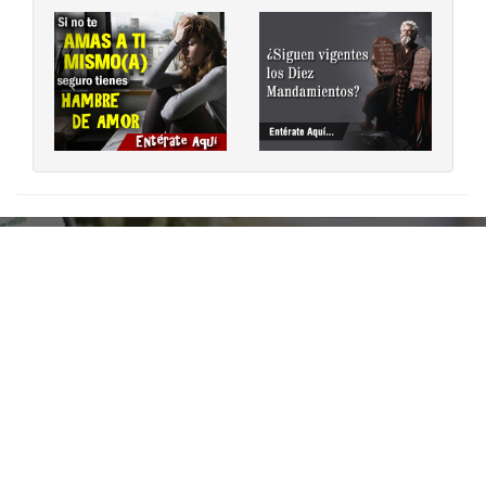
‹
›
Encuentra en ¡Ya lo Encontré! lo
que buscas Fácil y Rápido