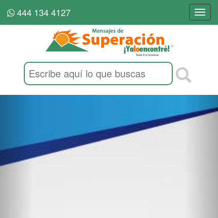
444 134 4127
Togg
navi