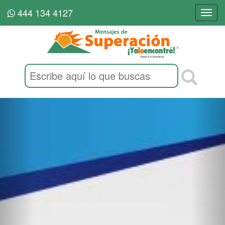
444 134 4127
Togg
navi