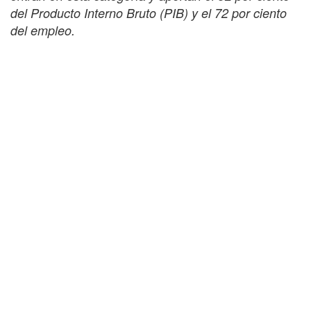
del Producto Interno Bruto (PIB) y el 72 por ciento
del empleo.
Con el firme deseo de que encuentren en estos
datos el incentivo y la guía para emprender el
negocio de sus sueños en la formalidad.
Mucho éxito en su camino empresarial.
Saludos cordiales.
05/Septiembre/2016
Comparte este Artículo con tus amigos por:
Comentarios u opiniones: