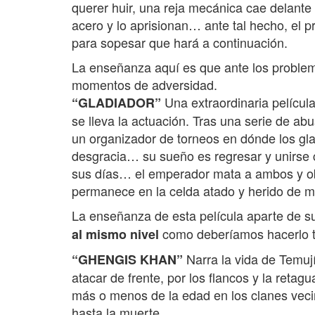
querer huir, una reja mecánica cae delante 
acero y lo aprisionan… ante tal hecho, el p
para sopesar que hará a continuación.
La enseñanza aquí es que ante los proble
momentos de adversidad.
Una extraordinaria películ
“GLADIADOR”
se lleva la actuación. Tras una serie de a
un organizador de torneos en dónde los gla
desgracia… su sueño es regresar y unirse c
sus días… el emperador mata a ambos y obli
permanece en la celda atado y herido de mu
La enseñanza de esta película aparte de su
como deberíamos hacerlo 
al mismo nivel
Narra la vida de Temuj
“GHENGIS KHAN”
atacar de frente, por los flancos y la ret
más o menos de la edad en los clanes vecin
hasta la muerte.