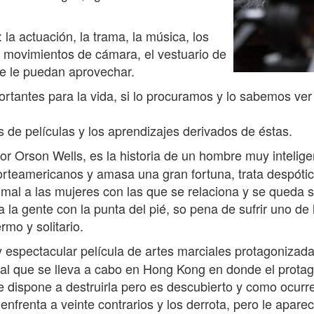
la actuación, la trama, la música, los
os movimientos de cámara, el vestuario de
se le puedan aprovechar.
tantes para la vida, si lo procuramos y lo sabemos ve
 de películas y los aprendizajes derivados de éstas.
or Orson Wells, es la historia de un hombre muy inteli
rteamericanos y amasa una gran fortuna, trata despóti
mal a las mujeres con las que se relaciona y se queda 
la gente con la punta del pié, so pena de sufrir uno d
rmo y solitario.
 espectacular película de artes marciales protagonizad
onal que se lleva a cabo en Hong Kong en donde el protago
 dispone a destruirla pero es descubierto y como ocurre
nfrenta a veinte contrarios y los derrota, pero le aparece