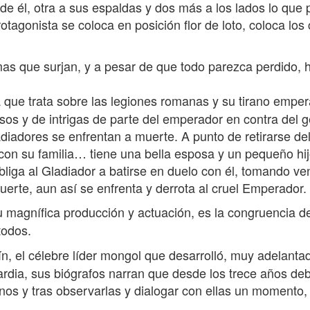
de él, otra a sus espaldas y dos más a los lados lo que
rotagonista se coloca en posición flor de loto, coloca lo
mas que surjan, y a pesar de que todo parezca perdido
a que trata sobre las legiones romanas y su tirano emp
busos y de intrigas de parte del emperador en contra del
diadores se enfrentan a muerte. A punto de retirarse de
on su familia… tiene una bella esposa y un pequeño hijo
ga al Gladiador a batirse en duelo con él, tomando vent
erte, aun así se enfrenta y derrota al cruel Emperador.
 magnífica producción y actuación, es la congruencia d
todos.
ín, el célebre líder mongol que desarrolló, muy adelant
aguardia, sus biógrafos narran que desde los trece años
os y tras observarlas y dialogar con ellas un momento, 