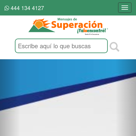
444 134 4127
Togg
navi